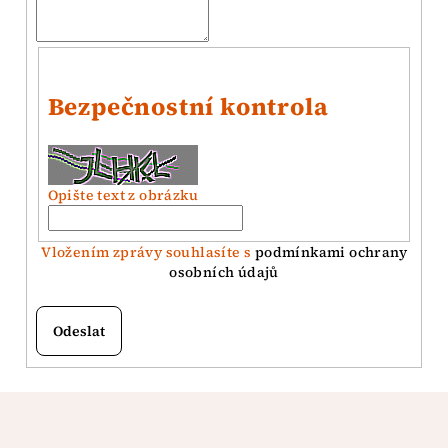
Bezpečnostní kontrola
Opište text z obrázku
Vložením zprávy souhlasíte s
podmínkami ochrany
osobních údajů
Odeslat
Z
á