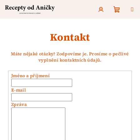
Přejít
na
obsah
Nákupn
Přihlášení
Kontakt
košík
Máte nějaké otázky? Zodpovíme je. Prosíme o pečlivé
vyplnění kontaktních údajů.
Jméno a příjmení
E-mail
Zpráva