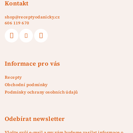
p
Kontakt
a
shop
@
receptyodanicky.cz
t
606 119 670
í
Informace pro vás
Recepty
Obchodní podmínky
Podmínky ochrany osobních údajů
Odebírat newsletter
Vložte svůj e-mail a my vám budeme zasílat informace o